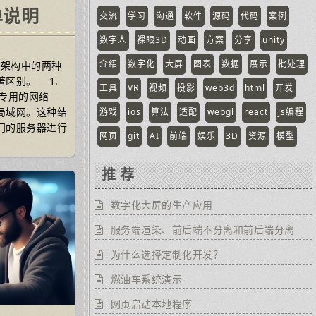
单说明
交流
学习
沟通
软件
源码
代码
案例
数字人
裸眼3D
动画
方案
分享
unity
9
介绍
数字化
大屏
图表
数据
展示
批处理
统架构中的两种
区别。 1.
工具
VR
视频
投影
web3d
html
开发
专用的网络
局域网。这种结
游戏
ios
算法
适配
webgl
react
js编程
门的服务器进行
网页
git
AI
前端
娱乐
3D
资源
模型
推 荐
数字化大屏的生产应用
服务端渲染、前后端不分离和前后端分离
为什么选择定制化开发？
燃油车系统演示
网页启动本地程序