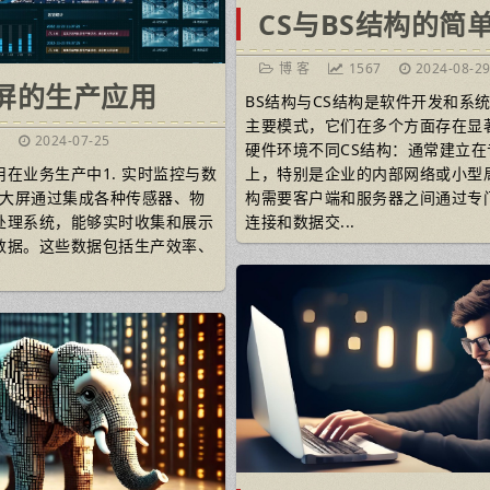
CS与BS结构的简
博 客
1567
2024-08-2
屏的生产应用
BS结构与CS结构是软件开发和系
主要模式，它们在多个方面存在显著
9
2024-07-25
硬件环境不同CS结构：通常建立在
在业务生产中1. 实时监控与数
上，特别是企业的内部网络或小型
大屏通过集成各种传感器、物
构需要客户端和服务器之间通过专
处理系统，能够实时收集和展示
连接和数据交...
数据。这些数据包括生产效率、