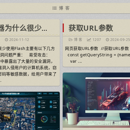
博 客
现代浏览器为什么很少使用Flash
获取URL参数
7
2024-11-12
博 客
1207
2024-09-2
少使用Flash主要有以下几方
网页获取URL参数 //获取URL参数
全漏洞问题严重： 易受攻击：
const getQueryString = (name)
过程中暴露出了大量的安全漏洞，
var ...
漏洞入侵用户的计算机系统，窃
密码等敏感数据，给用户带来了
.