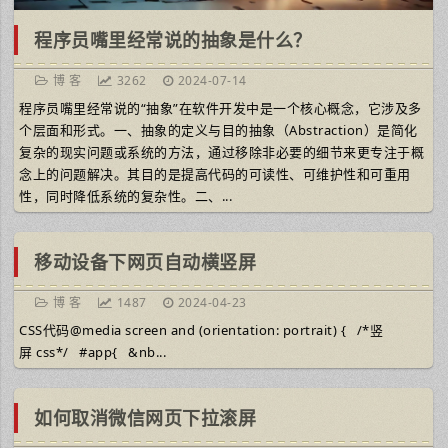
程序员嘴里经常说的抽象是什么？
博 客
3262
2024-07-14
程序员嘴里经常说的“抽象”在软件开发中是一个核心概念，它涉及多
个层面和形式。一、抽象的定义与目的抽象（Abstraction）是简化
复杂的现实问题或系统的方法，通过移除非必要的细节来更专注于概
念上的问题解决。其目的是提高代码的可读性、可维护性和可重用
性，同时降低系统的复杂性。二、...
移动设备下网页自动横竖屏
博 客
1487
2024-04-23
CSS代码@media screen and (orientation: portrait) { /*竖
屏 css*/ #app{ &nb...
如何取消微信网页下拉滚屏